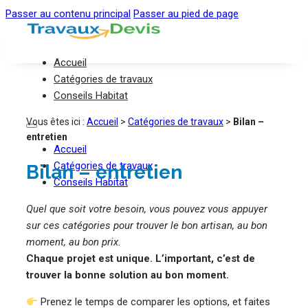
Passer au contenu principal
Passer au pied de page
Accueil
Catégories de travaux
Conseils Habitat
Vous êtes ici :
Accueil
>
Catégories de travaux
>
Bilan –
entretien
Accueil
Catégories de travaux
Bilan – entretien
Conseils Habitat
Quel que soit votre besoin, vous pouvez vous appuyer
sur ces catégories pour trouver le bon artisan, au bon
moment, au bon prix.
Chaque projet est unique. L’important, c’est de
trouver la bonne solution au bon moment.
Prenez le temps de comparer les options, et faites