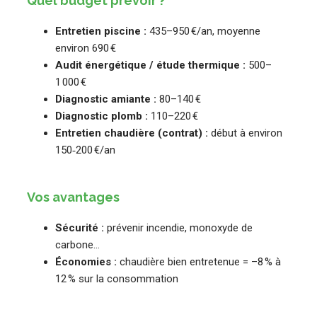
Quel budget prévoir ?
Entretien piscine :
435–950 €/an, moyenne
environ 690 €
Audit énergétique / étude thermique :
500–
1 000 €
Diagnostic amiante :
80–140 €
Diagnostic plomb :
110–220 €
Entretien chaudière (contrat) :
début à environ
150‑200 €/an
Vos avantages
Sécurité :
prévenir incendie, monoxyde de
carbone…
Économies :
chaudière bien entretenue = –8 % à
12 % sur la consommation