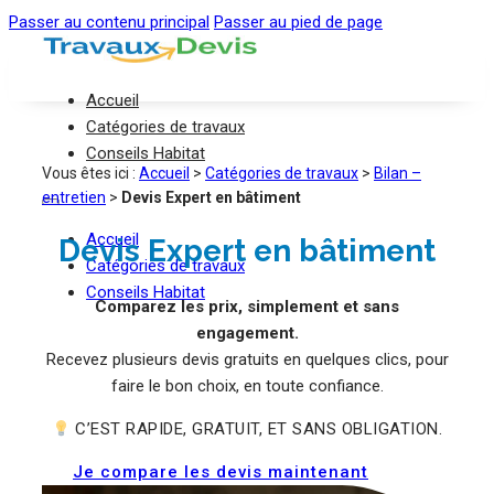
Passer au contenu principal
Passer au pied de page
Accueil
Catégories de travaux
Conseils Habitat
Vous êtes ici :
Accueil
>
Catégories de travaux
>
Bilan –
entretien
>
Devis Expert en bâtiment
Accueil
Devis Expert en bâtiment
Catégories de travaux
Conseils Habitat
Comparez les prix, simplement et sans
engagement.
Recevez plusieurs devis gratuits en quelques clics, pour
faire le bon choix, en toute confiance.
C’EST RAPIDE, GRATUIT, ET SANS OBLIGATION.
Je compare les devis maintenant