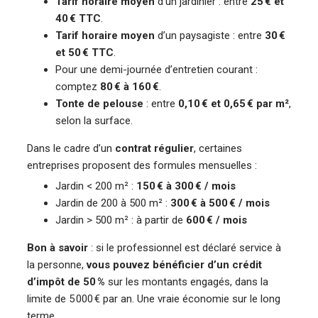
Tarif horaire moyen
d’un jardinier : entre
25 € et
40 € TTC
.
Tarif horaire moyen
d’un paysagiste : entre
30 €
et 50 € TTC
.
Pour une demi-journée d’entretien courant :
comptez
80 € à 160 €
.
Tonte de pelouse
: entre
0,10 € et 0,65 € par m²
,
selon la surface.
Dans le cadre d’un
contrat régulier
, certaines
entreprises proposent des formules mensuelles :
Jardin < 200 m² :
150 € à 300 € / mois
Jardin de 200 à 500 m² :
300 € à 500 € / mois
Jardin > 500 m² : à partir de
600 € / mois
Bon à savoir
: si le professionnel est déclaré service à
la personne,
vous pouvez bénéficier d’un crédit
d’impôt de 50 %
sur les montants engagés, dans la
limite de 5 000 € par an. Une vraie économie sur le long
terme.