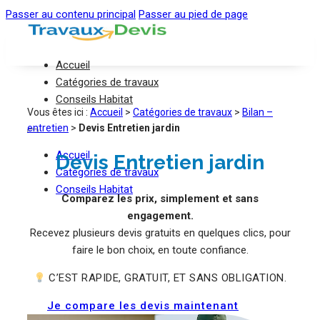
Passer au contenu principal
Passer au pied de page
Accueil
Catégories de travaux
Conseils Habitat
Vous êtes ici :
Accueil
>
Catégories de travaux
>
Bilan –
entretien
>
Devis Entretien jardin
Accueil
Devis Entretien jardin
Catégories de travaux
Conseils Habitat
Comparez les prix, simplement et sans
engagement.
Recevez plusieurs devis gratuits en quelques clics, pour
faire le bon choix, en toute confiance.
C’EST RAPIDE, GRATUIT, ET SANS OBLIGATION.
Je compare les devis maintenant