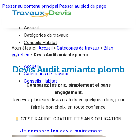
Passer au contenu principal
Passer au pied de page
Accueil
Catégories de travaux
Conseils Habitat
Vous êtes ici :
Accueil
>
Catégories de travaux
>
Bilan –
entretien
>
Devis Audit amiante plomb
Accueil
Devis Audit amiante plomb
Catégories de travaux
Conseils Habitat
Comparez les prix, simplement et sans
engagement.
Recevez plusieurs devis gratuits en quelques clics, pour
faire le bon choix, en toute confiance.
C’EST RAPIDE, GRATUIT, ET SANS OBLIGATION.
Je compare les devis maintenant