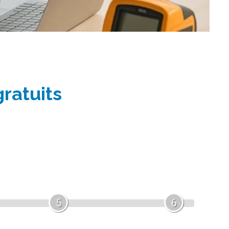
gratuits
5
6