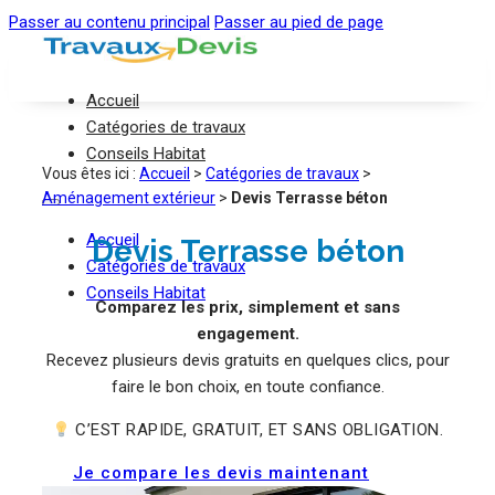
Passer au contenu principal
Passer au pied de page
Accueil
Catégories de travaux
Conseils Habitat
Vous êtes ici :
Accueil
>
Catégories de travaux
>
Aménagement extérieur
>
Devis Terrasse béton
Accueil
Devis Terrasse béton
Catégories de travaux
Conseils Habitat
Comparez les prix, simplement et sans
engagement.
Recevez plusieurs devis gratuits en quelques clics, pour
faire le bon choix, en toute confiance.
C’EST RAPIDE, GRATUIT, ET SANS OBLIGATION.
Je compare les devis maintenant