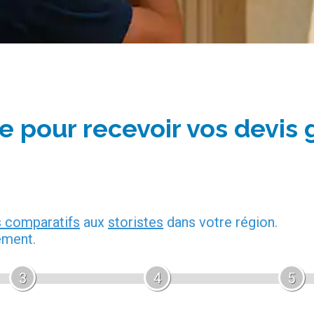
e pour recevoir vos devis 
s comparatifs
aux
storistes
dans votre région.
ement.
3
4
5