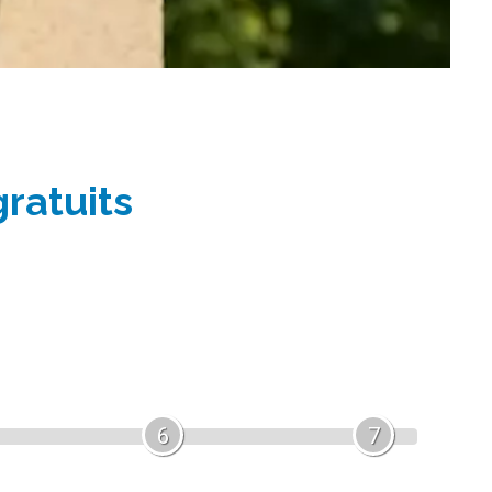
gratuits
6
7