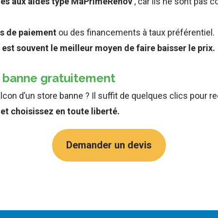
bles aux aides type MaPrimeRénov’
, car ils ne sont pas
és de paiement
ou des financements à taux préférentiel.
est souvent le meilleur moyen de faire baisser le prix.
e banne gratuitement
con d’un store banne ? Il suffit de quelques clics pour r
et choisissez en toute liberté.
Demander un devis