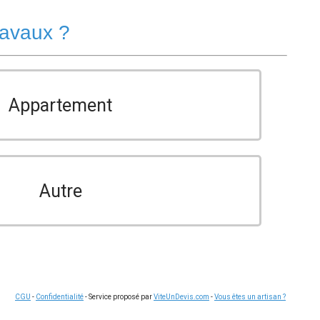
ravaux ?
Appartement
Autre
CGU
-
Confidentialité
- Service proposé par
ViteUnDevis.com
-
Vous êtes un artisan ?