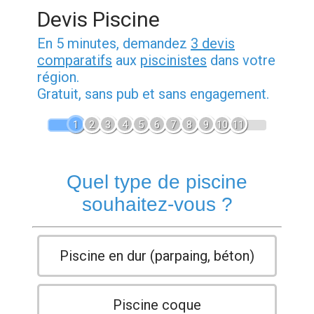
Devis Piscine
En 5 minutes, demandez
3 devis
comparatifs
aux
piscinistes
dans votre
région.
Gratuit, sans pub et sans engagement.
1
2
3
4
5
6
7
8
9
10
11
Quel type de piscine
souhaitez-vous ?
Piscine en dur (parpaing, béton)
Piscine coque