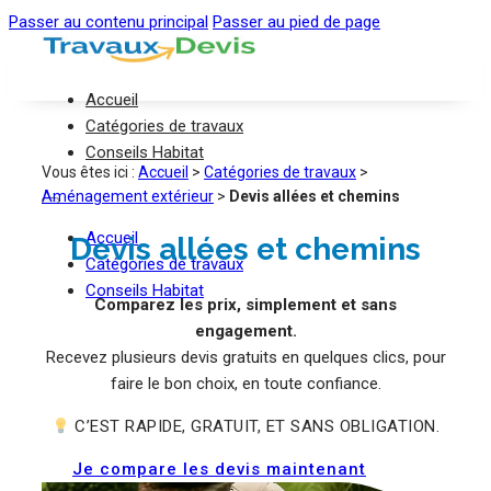
Passer au contenu principal
Passer au pied de page
Accueil
Catégories de travaux
Conseils Habitat
Vous êtes ici :
Accueil
>
Catégories de travaux
>
Aménagement extérieur
>
Devis allées et chemins
Accueil
Devis allées et chemins
Catégories de travaux
Conseils Habitat
Comparez les prix, simplement et sans
engagement.
Recevez plusieurs devis gratuits en quelques clics, pour
faire le bon choix, en toute confiance.
C’EST RAPIDE, GRATUIT, ET SANS OBLIGATION.
Je compare les devis maintenant