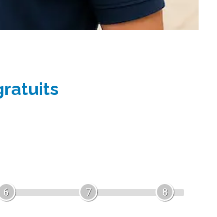
gratuits
6
7
8