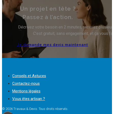
Un projet en tête ?
Passez à l’action.
Décrivez votre besoin en 2 minutes, recevez plusieurs 
C’est gratuit, sans engagement, et ça vous fa
Je demande mes devis maintenant
Conseils et Astuces
Contactez-nous
Mentions légales
Vous êtes artisan ?
© 2026 Travaux & Devis. Tous droits réservés.