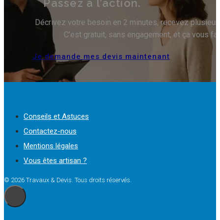
Passez à l’action.
Décrivez votre besoin en 2 minutes, recevez plusieurs 
C’est gratuit, sans engagement, et ça vous fa
Je demande mes devis maintenant
Conseils et Astuces
Contactez-nous
Mentions légales
Vous êtes artisan ?
© 2026 Travaux & Devis. Tous droits réservés.