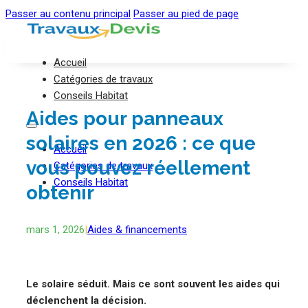
Passer au contenu principal
Passer au pied de page
Accueil
Catégories de travaux
Conseils Habitat
Aides pour panneaux
solaires en 2026 : ce que
Accueil
vous pouvez réellement
Catégories de travaux
Conseils Habitat
obtenir
mars 1, 2026
|
Aides & financements
Le solaire séduit. Mais ce sont souvent les aides qui
déclenchent la décision.