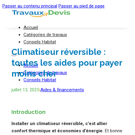
Passer au contenu principal
Passer au pied de page
Accueil
Catégories de travaux
Conseils Habitat
Climatiseur réversible :
toutes les aides pour payer
Accueil
moins cher
Catégories de travaux
Conseils Habitat
juillet 13, 2025
|
Aides & financements
Introduction
Installer un climatiseur réversible, c’est allier
confort thermique et économies d’énergie.
Et bonne