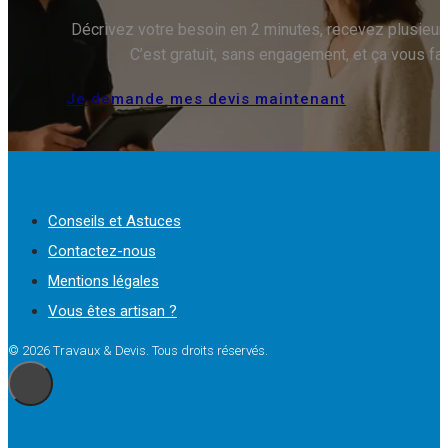
Décrivez votre besoin en 2 minutes, recevez plusieurs 
C’est gratuit, sans engagement, et ça vous fa
Je demande mes devis maintenant
Conseils et Astuces
Contactez-nous
Mentions légales
Vous êtes artisan ?
© 2026 Travaux & Devis. Tous droits réservés.