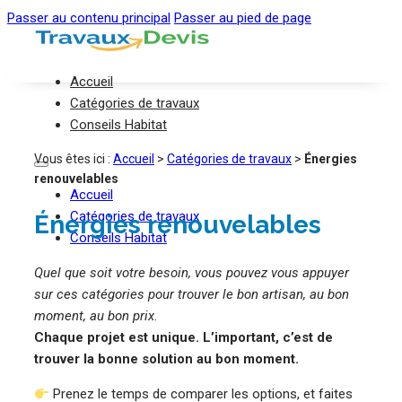
Passer au contenu principal
Passer au pied de page
Accueil
Catégories de travaux
Conseils Habitat
Vous êtes ici :
Accueil
>
Catégories de travaux
>
Énergies
renouvelables
Accueil
Catégories de travaux
Énergies renouvelables
Conseils Habitat
Quel que soit votre besoin, vous pouvez vous appuyer
sur ces catégories pour trouver le bon artisan, au bon
moment, au bon prix.
Chaque projet est unique. L’important, c’est de
trouver la bonne solution au bon moment.
Prenez le temps de comparer les options, et faites