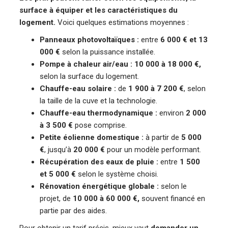
surface à équiper et les caractéristiques du
logement.
Voici quelques estimations moyennes :
Panneaux photovoltaïques :
entre
6 000 € et 13
000 €
selon la puissance installée.
Pompe à chaleur air/eau :
10 000 à 18 000 €,
selon la surface du logement.
Chauffe-eau solaire :
de
1 900 à 7 200 €
, selon
la taille de la cuve et la technologie.
Chauffe-eau thermodynamique :
environ
2 000
à 3 500 €
pose comprise.
Petite éolienne domestique :
à partir de
5 000
€
, jusqu’à
20 000 €
pour un modèle performant.
Récupération des eaux de pluie :
entre
1 500
et 5 000 €
selon le système choisi.
Rénovation énergétique globale :
selon le
projet, de
10 000 à 60 000 €,
souvent financé en
partie par des aides.
Pour obtenir un tarif précis, mieux vaut
demander un