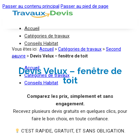
Passer au contenu principal
Passer au pied de page
Accueil
Catégories de travaux
Conseils Habitat
Vous êtes ici :
Accueil
>
Catégories de travaux
>
Second
oeuvre
>
Devis Velux – fenêtre de toit
Accueil
Devis Velux – fenêtre de
Catégories de travaux
toit
Conseils Habitat
Comparez les prix, simplement et sans
engagement.
Recevez plusieurs devis gratuits en quelques clics, pour
faire le bon choix, en toute confiance.
C’EST RAPIDE, GRATUIT, ET SANS OBLIGATION.