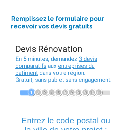
Remplissez le formulaire pour
recevoir vos devis gratuits
Devis Rénovation
En 5 minutes, demandez
3 devis
comparatifs
aux
entreprises du
batiment
dans votre région.
Gratuit, sans pub et sans engagement.
1
2
3
4
5
6
7
8
9
10
11
Entrez le code postal ou
la ville de votre projet :