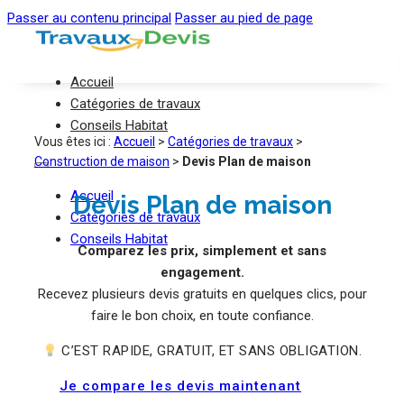
Passer au contenu principal
Passer au pied de page
Accueil
Catégories de travaux
Conseils Habitat
Vous êtes ici :
Accueil
>
Catégories de travaux
>
Construction de maison
>
Devis Plan de maison
Accueil
Devis Plan de maison
Catégories de travaux
Conseils Habitat
Comparez les prix, simplement et sans
engagement.
Recevez plusieurs devis gratuits en quelques clics, pour
faire le bon choix, en toute confiance.
C’EST RAPIDE, GRATUIT, ET SANS OBLIGATION.
Je compare les devis maintenant