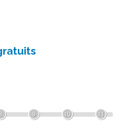
gratuits
8
9
10
11