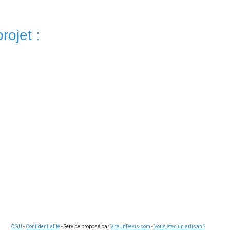
rojet :
CGU
-
Confidentialité
- Service proposé par
ViteUnDevis.com
-
Vous êtes un artisan ?