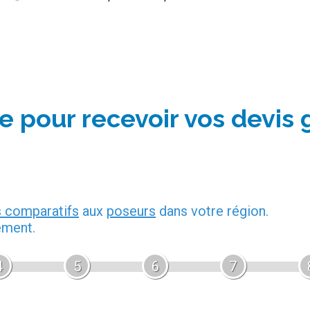
e pour recevoir vos devis 
s comparatifs
aux
poseurs
dans votre région.
ement.
4
5
6
7