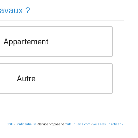
ravaux ?
Appartement
Autre
CGU
-
Confidentialité
- Service proposé par
ViteUnDevis.com
-
Vous êtes un artisan ?