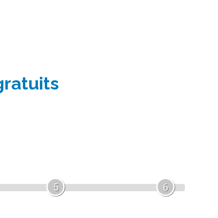
gratuits
5
6