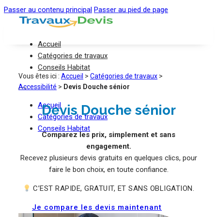
Passer au contenu principal
Passer au pied de page
Accueil
Catégories de travaux
Conseils Habitat
Vous êtes ici :
Accueil
>
Catégories de travaux
>
Accessibilité
>
Devis Douche sénior
Accueil
Devis Douche sénior
Catégories de travaux
Conseils Habitat
Comparez les prix, simplement et sans
engagement.
Recevez plusieurs devis gratuits en quelques clics, pour
faire le bon choix, en toute confiance.
C’EST RAPIDE, GRATUIT, ET SANS OBLIGATION.
Je compare les devis maintenant