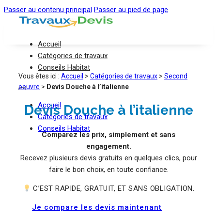
Passer au contenu principal
Passer au pied de page
Accueil
Catégories de travaux
Conseils Habitat
Vous êtes ici :
Accueil
>
Catégories de travaux
>
Second
oeuvre
>
Devis Douche à l’italienne
Accueil
Devis Douche à l’italienne
Catégories de travaux
Conseils Habitat
Comparez les prix, simplement et sans
engagement.
Recevez plusieurs devis gratuits en quelques clics, pour
faire le bon choix, en toute confiance.
C’EST RAPIDE, GRATUIT, ET SANS OBLIGATION.
Je compare les devis maintenant