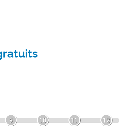
gratuits
9
10
11
12