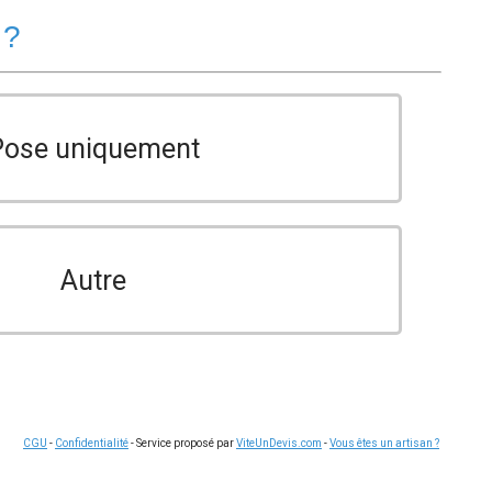
 ?
Pose uniquement
Autre
CGU
-
Confidentialité
- Service proposé par
ViteUnDevis.com
-
Vous êtes un artisan ?