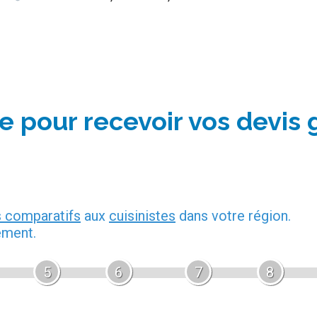
e pour recevoir vos devis 
s comparatifs
aux
cuisinistes
dans votre région.
ement.
5
6
7
8