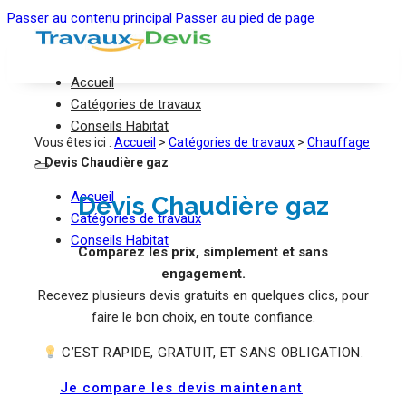
Passer au contenu principal
Passer au pied de page
Accueil
Catégories de travaux
Conseils Habitat
Vous êtes ici :
Accueil
>
Catégories de travaux
>
Chauffage
>
Devis Chaudière gaz
Accueil
Devis Chaudière gaz
Catégories de travaux
Conseils Habitat
Comparez les prix, simplement et sans
engagement.
Recevez plusieurs devis gratuits en quelques clics, pour
faire le bon choix, en toute confiance.
C’EST RAPIDE, GRATUIT, ET SANS OBLIGATION.
Je compare les devis maintenant