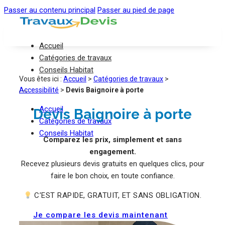
Passer au contenu principal
Passer au pied de page
Accueil
Catégories de travaux
Conseils Habitat
Vous êtes ici :
Accueil
>
Catégories de travaux
>
Accessibilité
>
Devis Baignoire à porte
Accueil
Devis Baignoire à porte
Catégories de travaux
Conseils Habitat
Comparez les prix, simplement et sans
engagement.
Recevez plusieurs devis gratuits en quelques clics, pour
faire le bon choix, en toute confiance.
C’EST RAPIDE, GRATUIT, ET SANS OBLIGATION.
Je compare les devis maintenant