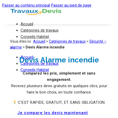
Passer au contenu principal
Passer au pied de page
Accueil
Catégories de travaux
Conseils Habitat
Vous êtes ici :
Accueil
>
Catégories de travaux
>
Sécurité –
alarme
>
Devis Alarme incendie
Accueil
Devis Alarme incendie
Catégories de travaux
Conseils Habitat
Comparez les prix, simplement et sans
engagement.
Recevez plusieurs devis gratuits en quelques clics, pour
faire le bon choix, en toute confiance.
C’EST RAPIDE, GRATUIT, ET SANS OBLIGATION.
Je compare les devis maintenant